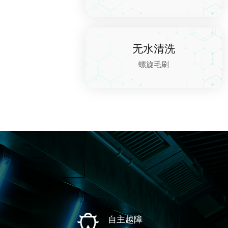
无水清洗
螺旋毛刷
自主越障